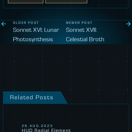
OLDER POST
NEWER POST
Sonnet XVI: Lunar
Sonnet XVII:
Photosynthesis
Celestial Broth
Related Posts
26.AUG.2023
HUD Radial Element